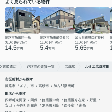
よく見られている物件
姫路市飾磨区中島
姫路市飾東町佐良和
加古川市野口町長砂
3LDK (69.33㎡)
1LDK (44.70㎡)
1LDK (44.70㎡)
3
14.5
5.4
5.65
万円
万円
万円
ク東姫路店
姫路市の賃貸一覧
広畑駅
ルミエ広畑本町
市区町村から探す
姫路市
加古川市
高砂市
加古郡播磨町
町名から探す
四郷町東阿保
阿保
飾磨区中島
飾磨区今在家
野里
安田
平岡町新在家
別所町別所
西今宿
南条