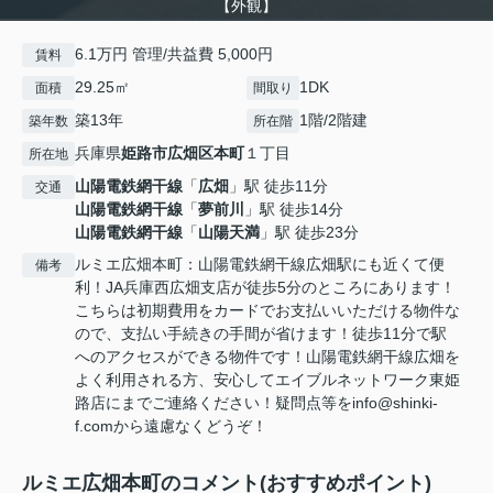
【外観】
6.1万円 管理/共益費 5,000円
賃料
29.25㎡
1DK
面積
間取り
築13年
1階/2階建
築年数
所在階
兵庫県
姫路市
広畑区本町
１丁目
所在地
山陽電鉄網干線
「
広畑
」駅 徒歩11分
交通
山陽電鉄網干線
「
夢前川
」駅 徒歩14分
山陽電鉄網干線
「
山陽天満
」駅 徒歩23分
ルミエ広畑本町：山陽電鉄網干線広畑駅にも近くて便
備考
利！JA兵庫西広畑支店が徒歩5分のところにあります！
こちらは初期費用をカードでお支払いいただける物件な
ので、支払い手続きの手間が省けます！徒歩11分で駅
へのアクセスができる物件です！山陽電鉄網干線広畑を
よく利用される方、安心してエイブルネットワーク東姫
路店にまでご連絡ください！疑問点等をinfo@shinki-
f.comから遠慮なくどうぞ！
ルミエ広畑本町のコメント(おすすめポイント)