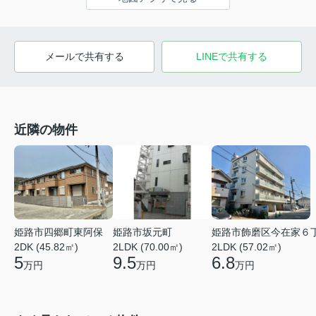
メールで共有する
LINEで共有する
近隣の物件
姫路市四郷町東阿保
姫路市坂元町
姫路市飾磨区今在家６
2DK (45.82㎡)
2LDK (70.00㎡)
2LDK (57.02㎡)
5
9.5
6.8
万円
万円
万円