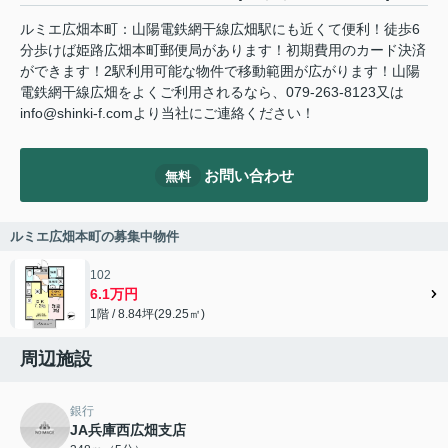
ルミエ広畑本町：山陽電鉄網干線広畑駅にも近くて便利！徒歩6
分歩けば姫路広畑本町郵便局があります！初期費用のカード決済
ができます！2駅利用可能な物件で移動範囲が広がります！山陽
電鉄網干線広畑をよくご利用されるなら、079-263-8123又は
info@shinki-f.comより当社にご連絡ください！
お問い合わせ
無料
ルミエ広畑本町の募集中物件
102
6.1万円
1階 / 8.84坪(29.25㎡)
周辺施設
銀行
JA兵庫西広畑支店