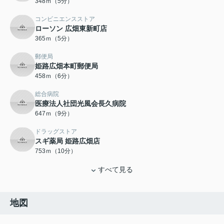
348ｍ（5分）
コンビニエンスストア
ローソン 広畑東新町店
365ｍ（5分）
郵便局
姫路広畑本町郵便局
458ｍ（6分）
総合病院
医療法人社団光風会長久病院
647ｍ（9分）
ドラッグストア
スギ薬局 姫路広畑店
753ｍ（10分）
すべて見る
地図