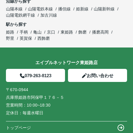
沿線から探す
山陽本線
山陽電鉄本線
播但線
姫新線
山陽新幹線
山陽電鉄網干線
加古川線
駅から探す
姫路
手柄
亀山
京口
東姫路
飾磨
播磨高岡
野里
英賀保
西飾磨
エイブルネットワーク東姫路店
079-263-8123
お問い合わせ
〒670-0944
兵庫県姫路市阿保甲１７６－５
営業時間：
10:00~18:30
定休日：
毎週水曜日
トップページ