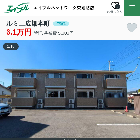
0
お気に入り
ルミエ広畑本町
空室1
6.1万円
管理/共益費 5,000円
1
/
15