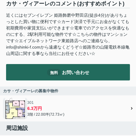
カサ・ヴィアーレのコメント(おすすめポイント)
近くにはセブンイレブン 姫路飾磨中野田店(徒歩4分)がありちょ
っとした買い物に便利です☆カード決済で手元にお金がなくても
初期費用や家賃支払いができます☆電車でのアクセスを快適なも
のにする、2駅利用可能な物件です☆こちらの物件はマンション
です☆エイブルネットワーク東姫路店へのご連絡なら、
info@shinki-f.comから遠慮なくどうぞ☆姫路市の山陽電鉄本線亀
山周辺に関する事なら当社にお任せください☆
お問い合わせ
無料
カサ・ヴィアーレの募集中物件
301
6.3万円
3階 / 22.00坪(72.73㎡)
周辺施設