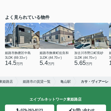
よく見られている物件
姫路市飾磨区中島
姫路市飾東町佐良和
加古川市野口町長砂
3LDK (69.33㎡)
1LDK (44.70㎡)
1LDK (44.70㎡)
3
14.5
5.4
5.65
万円
万円
万円
東姫路店
姫路市の賃貸一覧
亀山駅
カサ・ヴィアーレ
エイブルネットワーク東姫路店
079-263-8123
お問い合わせ