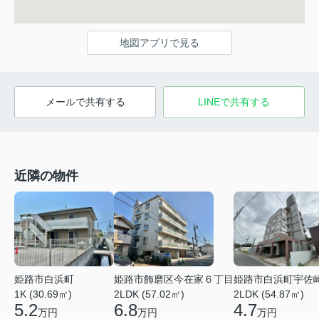
地図アプリで見る
メールで共有する
LINEで共有する
近隣の物件
姫路市白浜町
姫路市飾磨区今在家６丁目
姫路市白浜町宇佐
1K (30.69㎡)
2LDK (57.02㎡)
2LDK (54.87㎡)
5.2
6.8
4.7
万円
万円
万円