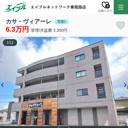
0
お気に入り
カサ・ヴィアーレ
空室1
6.3万円
管理/共益費 3,300円
1
/
12