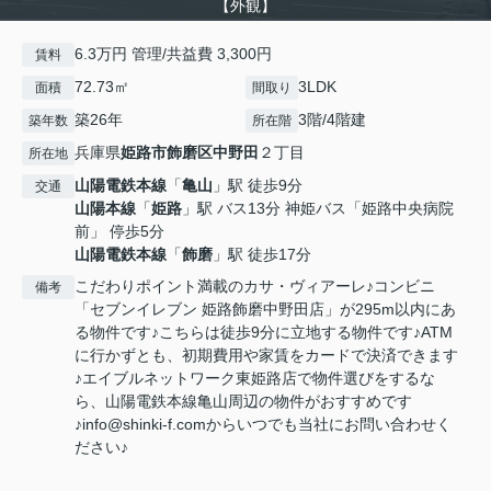
【外観】
6.3万円 管理/共益費 3,300円
賃料
72.73㎡
3LDK
面積
間取り
築26年
3階/4階建
築年数
所在階
兵庫県
姫路市
飾磨区中野田
２丁目
所在地
山陽電鉄本線
「
亀山
」駅 徒歩9分
交通
山陽本線
「
姫路
」駅 バス13分 神姫バス「姫路中央病院
前」 停歩5分
山陽電鉄本線
「
飾磨
」駅 徒歩17分
こだわりポイント満載のカサ・ヴィアーレ♪コンビニ
備考
「セブンイレブン 姫路飾磨中野田店」が295m以内にあ
る物件です♪こちらは徒歩9分に立地する物件です♪ATM
に行かずとも、初期費用や家賃をカードで決済できます
♪エイブルネットワーク東姫路店で物件選びをするな
ら、山陽電鉄本線亀山周辺の物件がおすすめです
♪info@shinki-f.comからいつでも当社にお問い合わせく
ださい♪