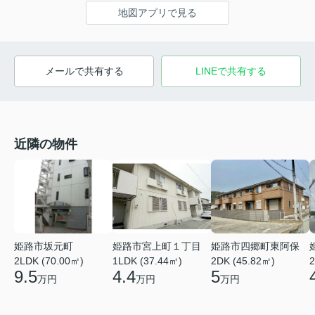
地図アプリで見る
メールで共有する
LINEで共有する
近隣の物件
姫路市四郷町東阿保
姫路市坂元町
姫路市宮上町１丁目
2DK (45.82㎡)
2LDK (70.00㎡)
1LDK (37.44㎡)
2
5
9.5
4.4
万円
万円
万円