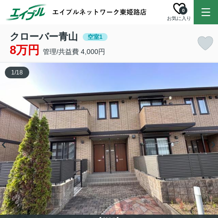
0
お気に入り
クローバー青山
空室1
8万円
管理/共益費 4,000円
1
/
18