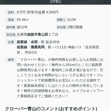
【外観】
8万円 管理/共益費 4,000円
賃料
55.48㎡
2LDK
面積
間取り
築12年
2階/2階建
築年数
所在階
兵庫県
姫路市
青山西
２丁目
所在地
姫新線
「
余部
」駅 徒歩30分
交通
姫新線
「
播磨高岡
」駅 バス11分 神姫バス「佐谷医院
前」 停歩2分
「クローバー青山」の物件情報をお探しならお気軽にお
備考
問い合わせください！物件から181mのところに姫路青
山郵便局があります！敷地内ごみ置き場があるので、忙
しくてゴミを出す時間がないという方も安心です！クレ
ジットカードで初期費用をお支払いいただける物件で
す！姫新線余部近くにはたくさんの物件が存在していま
す！物件の詳細情報をお求めなら、エイブルネットワー
ク東姫路店までご連絡ください！
クローバー青山のコメント(おすすめポイント)