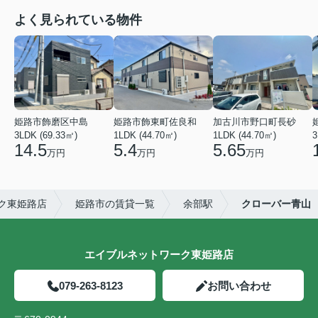
よく見られている物件
姫路市飾磨区中島
姫路市飾東町佐良和
加古川市野口町長砂
3LDK (69.33㎡)
1LDK (44.70㎡)
1LDK (44.70㎡)
3
14.5
5.4
5.65
万円
万円
万円
ク東姫路店
姫路市の賃貸一覧
余部駅
クローバー青山
エイブルネットワーク東姫路店
079-263-8123
お問い合わせ