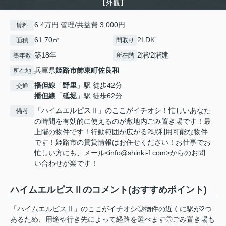
【外観】
6.4万円 管理/共益費 3,000円
賃料
61.70㎡
2LDK
面積
間取り
築18年
2階/2階建
築年数
所在階
兵庫県
姫路市
飾東町佐良和
所在地
播但線
「
野里
」駅 徒歩42分
交通
播但線
「
砥堀
」駅 徒歩62分
「ハイムエルピスⅡ」のここがイチオシ！忙しいあなた
備考
の時間を有効的に使えるのが敷地内ごみ置き場です！最
上階の物件です！行動範囲が広がる2駅利用可能な物件
です！姫路市の賃貸情報はお任せください！お仕事でお
忙しい方にも、メール<info@shinki-f.com>からのお問
い合わせが楽です！
ハイムエルピスⅡのコメント(おすすめポイント)
「ハイムエルピスⅡ」のここがイチオシ◎物件の近くに駅が2つ
あるため、用途や行き先によって経路を選べます◎ごみ置き場も