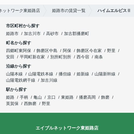
ネットワーク東姫路店
姫路市の賃貸一覧
ハイムエルピスⅡ
市区町村から探す
姫路市
加古川市
高砂市
加古郡播磨町
町名から探す
四郷町東阿保
飾磨区中島
阿保
飾磨区今在家
野里
安田
平岡町新在家
別所町別所
西今宿
南条
沿線から探す
山陽本線
山陽電鉄本線
播但線
姫新線
山陽新幹線
山陽電鉄網干線
加古川線
駅から探す
姫路
手柄
亀山
京口
東姫路
播磨高岡
飾磨
英賀保
西飾磨
野里
エイブルネットワーク東姫路店