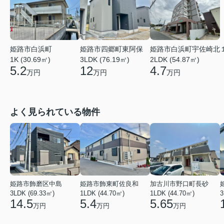
姫路市白浜町
姫路市四郷町東阿保
姫路市白浜町宇佐崎北
1K (30.69㎡)
3LDK (76.19㎡)
2LDK (54.87㎡)
5.2
12
4.7
万円
万円
万円
よく見られている物件
姫路市飾磨区中島
姫路市飾東町佐良和
加古川市野口町長砂
3LDK (69.33㎡)
1LDK (44.70㎡)
1LDK (44.70㎡)
3
14.5
5.4
5.65
万円
万円
万円