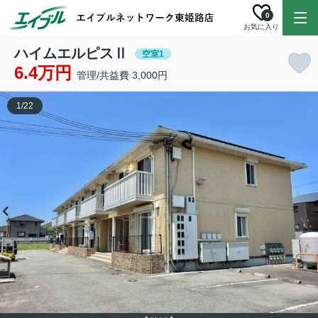
0
お気に入り
ハイムエルピスⅡ
空室1
6.4万円
管理/共益費 3,000円
1
/
22