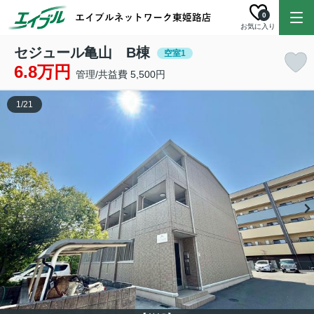
0
お気に入り
セジュール亀山 B棟
空室1
6.8万円
管理/共益費 5,500円
1
/
21