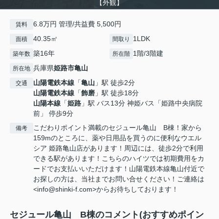
【外観】
6.8万円 管理/共益費 5,500円
賃料
40.35㎡
1LDK
面積
間取り
築16年
1階/3階建
築年数
所在階
兵庫県
姫路市
亀山
所在地
山陽電鉄本線
「
亀山
」駅 徒歩2分
交通
山陽電鉄本線
「
飾磨
」駅 徒歩18分
山陽本線
「
姫路
」駅 バス13分 神姫バス「姫路中央病院
前」 停歩9分
こだわりポイント満載のセジュール亀山 B棟！家から
備考
159mのところに、薬や日用品を買うのに便利なウエル
シア 姫路亀山店があります！周辺には、徒歩2分で利用
できる駅があります！こちらのハイツでは初期費用をカ
ードでお支払いいただけます！山陽電鉄本線亀山付近で
お探しの方は、当社までお問い合せください！ご連絡は
<info@shinki-f.com>からお待ちしております！
セジュール亀山 B棟のコメント(おすすめポイン