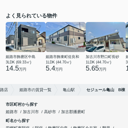
よく見られている物件
姫路市飾磨区中島
姫路市飾東町佐良和
加古川市野口町長砂
3LDK (69.33㎡)
1LDK (44.70㎡)
1LDK (44.70㎡)
3
14.5
5.4
5.65
万円
万円
万円
路店
姫路市の賃貸一覧
亀山駅
セジュール亀山 B棟
市区町村から探す
姫路市
加古川市
高砂市
加古郡播磨町
町名から探す