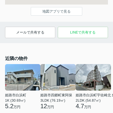
地図アプリで見る
メールで共有する
LINEで共有する
近隣の物件
姫路市白浜町
姫路市四郷町東阿保
姫路市白浜町宇佐崎北
1K (30.69㎡)
3LDK (76.19㎡)
2LDK (54.87㎡)
5.2
12
4.7
万円
万円
万円