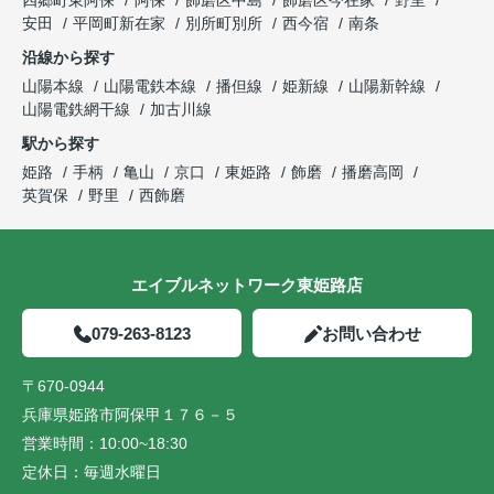
四郷町東阿保
阿保
飾磨区中島
飾磨区今在家
野里
安田
平岡町新在家
別所町別所
西今宿
南条
沿線から探す
山陽本線
山陽電鉄本線
播但線
姫新線
山陽新幹線
山陽電鉄網干線
加古川線
駅から探す
姫路
手柄
亀山
京口
東姫路
飾磨
播磨高岡
英賀保
野里
西飾磨
エイブルネットワーク東姫路店
079-263-8123
お問い合わせ
〒670-0944
兵庫県姫路市阿保甲１７６－５
営業時間：
10:00~18:30
定休日：
毎週水曜日