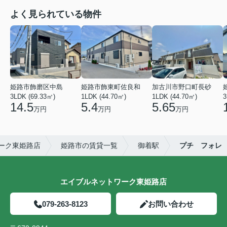
よく見られている物件
姫路市飾磨区中島
姫路市飾東町佐良和
加古川市野口町長砂
3LDK (69.33㎡)
1LDK (44.70㎡)
1LDK (44.70㎡)
3
14.5
5.4
5.65
万円
万円
万円
ーク東姫路店
姫路市の賃貸一覧
御着駅
プチ フォレ
エイブルネットワーク東姫路店
079-263-8123
お問い合わせ