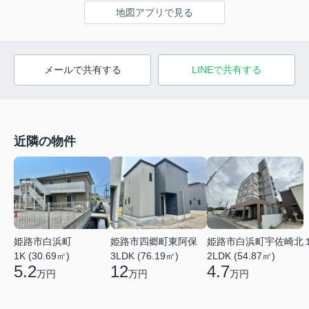
地図アプリで見る
メールで共有する
LINEで共有する
近隣の物件
姫路市白浜町
姫路市四郷町東阿保
姫路市白浜町宇佐崎北
1K (30.69㎡)
3LDK (76.19㎡)
2LDK (54.87㎡)
5.2
12
4.7
万円
万円
万円