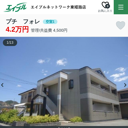
0
お気に入り
プチ フォレ
空室1
4.2万円
管理/共益費 4,500円
1
/
13