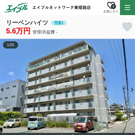
0
お気に入り
リーベンハイツ
空室1
5.6万円
管理/共益費 -
1
/
20