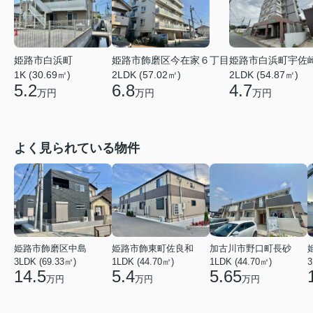
姫路市白浜町
姫路市飾磨区今在家６丁目
姫路市白浜町宇佐
1K (30.69㎡)
2LDK (57.02㎡)
2LDK (54.87㎡)
5.2
6.8
4.7
万円
万円
万円
よく見られている物件
姫路市飾磨区中島
姫路市飾東町佐良和
加古川市野口町長砂
3LDK (69.33㎡)
1LDK (44.70㎡)
1LDK (44.70㎡)
3
14.5
5.4
5.65
万円
万円
万円