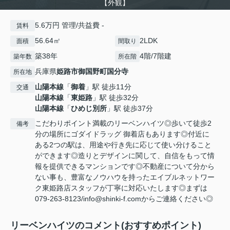
【外観】
5.6万円 管理/共益費 -
賃料
56.64㎡
2LDK
面積
間取り
築38年
4階/7階建
築年数
所在階
兵庫県
姫路市
御国野町国分寺
所在地
山陽本線
「
御着
」駅 徒歩11分
交通
山陽本線
「
東姫路
」駅 徒歩32分
山陽本線
「
ひめじ別所
」駅 徒歩37分
こだわりポイント満載のリーベンハイツ◎歩いて徒歩2
備考
分の場所にゴダイドラッグ 御着店もあります◎付近に
ある2つの駅は、用途や行き先に応じて使い分けること
ができます◎造りとデザインに関して、自信をもって情
報を提供できるマンションです◎不動産について分から
ない事も、豊富なノウハウを持ったエイブルネットワー
ク東姫路店スタッフが丁寧に対応いたします◎まずは
079-263-8123/info@shinki-f.comからご連絡ください◎
リーベンハイツのコメント(おすすめポイント)