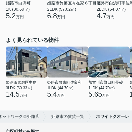
姫路市白浜町
姫路市飾磨区今在家６丁目
姫路市白浜町宇佐
1K (30.69㎡)
2LDK (57.02㎡)
2LDK (54.87㎡)
5.2
6.8
4.7
万円
万円
万円
よく見られている物件
姫路市飾磨区中島
姫路市飾東町佐良和
加古川市野口町長砂
3LDK (69.33㎡)
1LDK (44.70㎡)
1LDK (44.70㎡)
3
14.5
5.4
5.65
万円
万円
万円
ネットワーク東姫路店
姫路市の賃貸一覧
ホワイトクオーレ
市区町村から探す