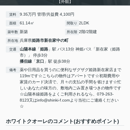
【外観】
9.35万円 管理/共益費 4,100円
賃料
61.14㎡
2LDK
面積
間取り
新築
2階/2階建
築年数
所在階
兵庫県
姫路市
新在家中の町
所在地
山陽本線
「
姫路
」駅 バス13分 神姫バス「新在家（姫路
交通
市）」 停歩3分
播但線
「
京口
」駅 徒歩38分
薬や日用品を買うのに便利なザグザグ姫路新在家店まで
備考
119mです☆こちらの物件はアパートです☆初期費用や
家賃のカード決済で、月々の支払の手間を省けます☆忙
しいあなたの味方の、敷地内ごみ置き場つきの物件です
☆山陽本線姫路をよくご利用されるなら、079-263-
8123又はinfo@shinki-f.comより当社にご連絡ください
☆
ホワイトクオーレのコメント(おすすめポイント)