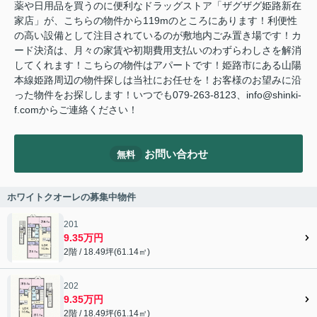
薬や日用品を買うのに便利なドラッグストア「ザグザグ姫路新在
家店」が、こちらの物件から119mのところにあります！利便性
の高い設備として注目されているのが敷地内ごみ置き場です！カ
ード決済は、月々の家賃や初期費用支払いのわずらわしさを解消
してくれます！こちらの物件はアパートです！姫路市にある山陽
本線姫路周辺の物件探しは当社にお任せを！お客様のお望みに沿
った物件をお探しします！いつでも079-263-8123、info@shinki-
f.comからご連絡ください！
お問い合わせ
無料
ホワイトクオーレの募集中物件
201
9.35万円
2階 / 18.49坪(61.14㎡)
202
9.35万円
2階 / 18.49坪(61.14㎡)