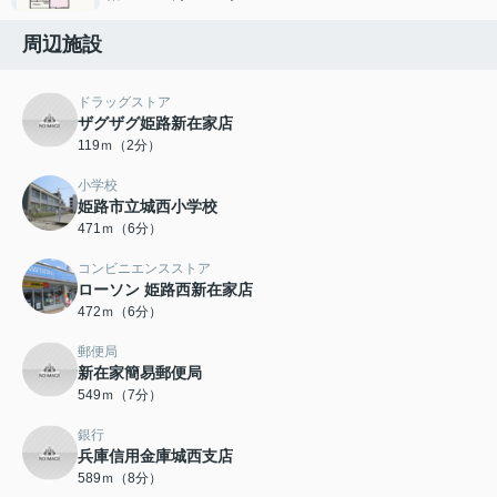
周辺施設
ドラッグストア
ザグザグ姫路新在家店
119ｍ（2分）
小学校
姫路市立城西小学校
471ｍ（6分）
コンビニエンスストア
ローソン 姫路西新在家店
472ｍ（6分）
郵便局
新在家簡易郵便局
549ｍ（7分）
銀行
兵庫信用金庫城西支店
589ｍ（8分）