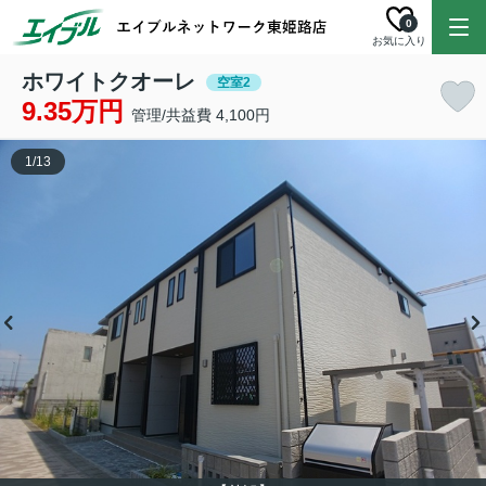
0
お気に入り
ホワイトクオーレ
空室2
9.35万円
管理/共益費 4,100円
1
/
13