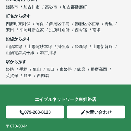
姫路市
加古川市
高砂市
加古郡播磨町
町名から探す
四郷町東阿保
阿保
飾磨区中島
飾磨区今在家
野里
安田
平岡町新在家
別所町別所
西今宿
南条
沿線から探す
山陽本線
山陽電鉄本線
播但線
姫新線
山陽新幹線
山陽電鉄網干線
加古川線
駅から探す
姫路
手柄
亀山
京口
東姫路
飾磨
播磨高岡
英賀保
野里
西飾磨
エイブルネットワーク東姫路店
079-263-8123
お問い合わせ
〒670-0944