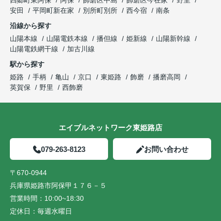
四郷町東阿保
阿保
飾磨区中島
飾磨区今在家
野里
安田
平岡町新在家
別所町別所
西今宿
南条
沿線から探す
山陽本線
山陽電鉄本線
播但線
姫新線
山陽新幹線
山陽電鉄網干線
加古川線
駅から探す
姫路
手柄
亀山
京口
東姫路
飾磨
播磨高岡
英賀保
野里
西飾磨
エイブルネットワーク東姫路店
079-263-8123
お問い合わせ
〒670-0944
兵庫県姫路市阿保甲１７６－５
営業時間：
10:00~18:30
定休日：
毎週水曜日