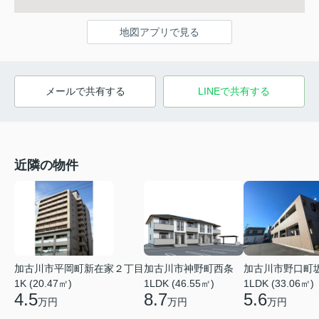
地図アプリで見る
メールで共有する
LINEで共有する
近隣の物件
加古川市平岡町新在家２丁目
加古川市神野町西条
加古川市野口町
1K (20.47㎡)
1LDK (46.55㎡)
1LDK (33.06㎡)
4.5
8.7
5.6
万円
万円
万円