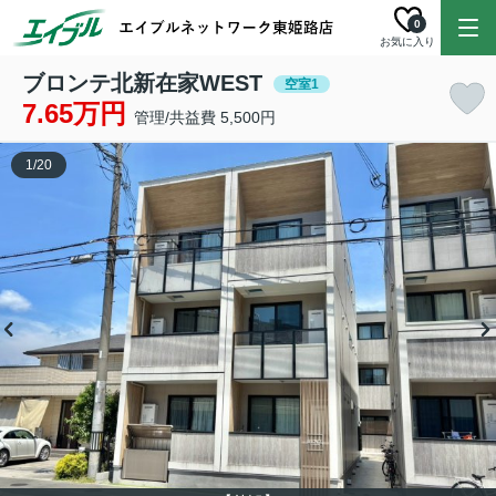
0
お気に入り
ブロンテ北新在家WEST
空室1
7.65万円
管理/共益費 5,500円
1
/
20