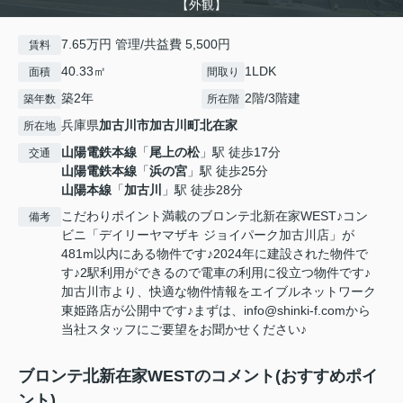
【外観】
7.65万円 管理/共益費 5,500円
賃料
40.33㎡
1LDK
面積
間取り
築2年
2階/3階建
築年数
所在階
兵庫県
加古川市
加古川町北在家
所在地
山陽電鉄本線
「
尾上の松
」駅 徒歩17分
交通
山陽電鉄本線
「
浜の宮
」駅 徒歩25分
山陽本線
「
加古川
」駅 徒歩28分
こだわりポイント満載のブロンテ北新在家WEST♪コン
備考
ビニ「デイリーヤマザキ ジョイパーク加古川店」が
481m以内にある物件です♪2024年に建設された物件で
す♪2駅利用ができるので電車の利用に役立つ物件です♪
加古川市より、快適な物件情報をエイブルネットワーク
東姫路店が公開中です♪まずは、info@shinki-f.comから
当社スタッフにご要望をお聞かせください♪
ブロンテ北新在家WESTのコメント(おすすめポイ
ント)