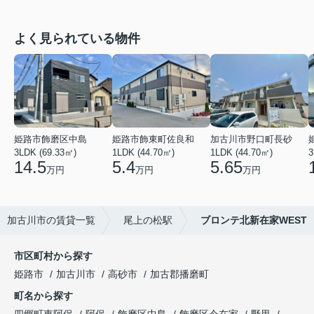
よく見られている物件
姫路市飾磨区中島
姫路市飾東町佐良和
加古川市野口町長砂
3LDK (69.33㎡)
1LDK (44.70㎡)
1LDK (44.70㎡)
3
14.5
5.4
5.65
万円
万円
万円
加古川市の賃貸一覧
尾上の松駅
ブロンテ北新在家WEST
市区町村から探す
姫路市
加古川市
高砂市
加古郡播磨町
町名から探す