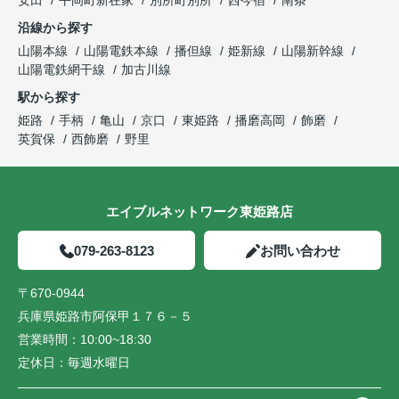
安田
平岡町新在家
別所町別所
西今宿
南条
沿線から探す
山陽本線
山陽電鉄本線
播但線
姫新線
山陽新幹線
山陽電鉄網干線
加古川線
駅から探す
姫路
手柄
亀山
京口
東姫路
播磨高岡
飾磨
英賀保
西飾磨
野里
エイブルネットワーク東姫路店
079-263-8123
お問い合わせ
〒670-0944
兵庫県姫路市阿保甲１７６－５
営業時間：
10:00~18:30
定休日：
毎週水曜日