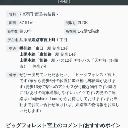
【外観】
7.8万円 管理/共益費 -
賃料
57.91㎡
2LDK
面積
間取り
築30年
1-2階/2階建
築年数
所在階
兵庫県
姫路市
宮上町
１丁目
所在地
播但線
「
京口
」駅 徒歩13分
交通
山陽本線
「
東姫路
」駅 徒歩14分
山陽本線
「
姫路
」駅 バス12分 神姫バス「天神前（姫路
市）」 停歩7分
ぜひ一度見ていただきたい、「ビッグフォレスト宮上」
備考
です♪家から徒歩6分の位置に姫路橋元郵便局がありま
す♪徒歩13分で駅へのアクセスが可能な物件です♪周辺
に2駅ありの電車通勤しやすいハイツです♪内見のご連
絡はinfo@shinki-f.comからお待ちしております♪また当
社までお問い合わせ頂ければ、姫路市の物情報をお探し
いたします♪
ビッグフォレスト宮上のコメント(おすすめポイン