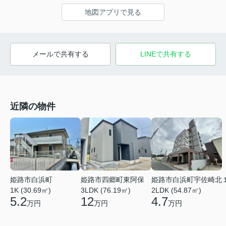
地図アプリで見る
メールで共有する
LINEで共有する
近隣の物件
姫路市白浜町
姫路市四郷町東阿保
姫路市白浜町宇佐崎北
1K (30.69㎡)
3LDK (76.19㎡)
2LDK (54.87㎡)
5.2
12
4.7
万円
万円
万円