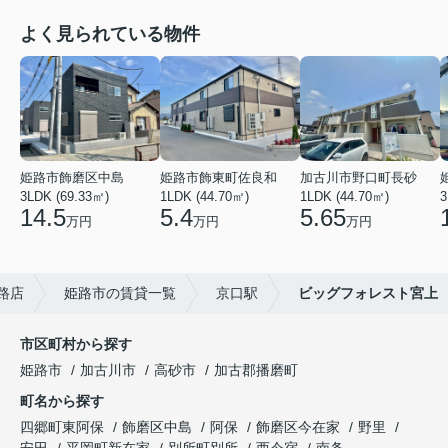
よく見られている物件
姫路市飾磨区中島
姫路市飾東町佐良和
加古川市野口町長砂
3LDK (69.33㎡)
1LDK (44.70㎡)
1LDK (44.70㎡)
3
14.5
5.4
5.65
万円
万円
万円
路店
姫路市の賃貸一覧
京口駅
ビッグフォレスト宮上
市区町村から探す
姫路市
加古川市
高砂市
加古郡播磨町
町名から探す
四郷町東阿保
飾磨区中島
阿保
飾磨区今在家
野里