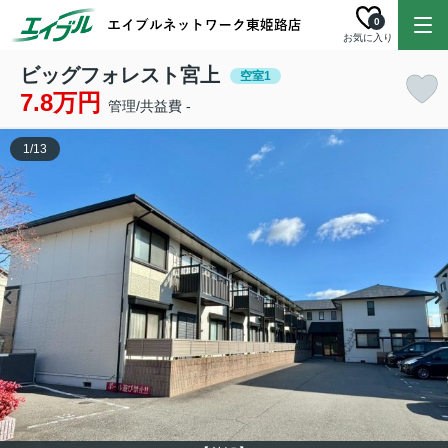
0
お気に入り
ビッグフォレスト宮上
空室1
7.8万円
管理/共益費 -
1
/
13